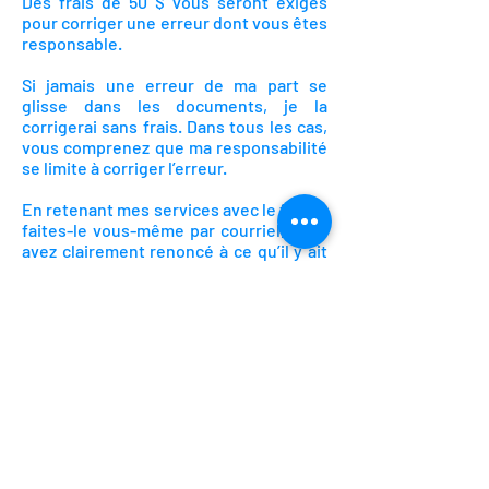
Des frais de 50 $ vous seront exigés
pour corriger une erreur dont vous êtes
responsable.
Si jamais une erreur de ma part se
glisse dans les documents, je la
corrigerai sans frais. Dans tous les cas,
vous comprenez que ma responsabilité
se limite à corriger l’erreur.
En retenant mes services avec le forfait
faites-le vous-même par courriel, vous
avez clairement renoncé à ce qu’il y ait
une consultation concernant votre
dossier. Vous reconnaissez que vous
n’avez jamais reçu et ne recevrez jamais
aucune opinion juridique concernant
vos documents de ma part. Vous
déclarez être parfaitement au courant
de vos droits et obligations et
renoncez, de ce fait, à recevoir une
opinion juridique concernant votre
dossier.